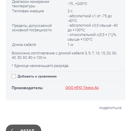
Диапазон измерения
-75…+200°С
температуры
Тепловая инерция
2 с.
- абсолютной ±1 от -75 до
-40°С;
- абсолютной ±0,5 свыше -40
Пределы допускаемой
основной погрешности
до +100°С;
- относительной ±(0,5 + (*))%
свыше +100°С
Длина кабеля
1 м
Возможно изготовление с длиной кабеля 3, 5, 7, 10, 15, 20, 30,
40, 50, 60, 80 и 100 м.
* Единица наименьшего разряда.
Добавить к сравнению
Производитель:
ООО НПО Техно Ас
поделиться
НАЗАД