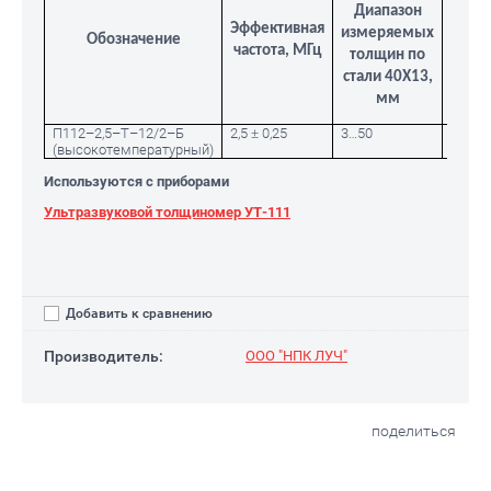
Ра
Диапазон
Эффективная
ра
измеряемых
Обозначение
частота, МГц
повер
толщин по
стали 40Х13,
мм
П112–2,5–Т–12/2–Б
2,5 ± 0,25
3…50
Ø 12
(высокотемпературный)
Используются с приборами
Ультразвуковой толщиномер УТ-111
Добавить к сравнению
Производитель:
ООО "НПК ЛУЧ"
поделиться