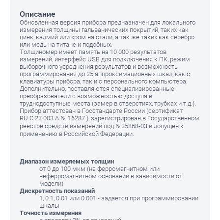
Описание
Обновленная версия прибора предназначен для локального
измерения толщины гальванических покрытий, таких как
цинк, кадмий или хром на стали, а так же таких как серебро
или медь на титане и подобных.
Толщиномер имеет память на 10 000 результатов
измерений, интерфейс USB для подключения к ПК, режим
выборочного усреднения результатов и возможность
программирования до 25 аппроксимационных шкал, как с
клавиатуры прибора, так и с персонального компьютера.
Дополнительно, поставляются специализированные
преобразователи с возможностью доступа в
труднодоступные места (замер в отверстиях, трубках и т.д.).
Прибор аттестован в Госстандарте России (сертификат
RU.C.27.003.A № 16287 ), зарегистрирован в Государственном
реестре средств измерений под №25868-03 и допущен к
применению в Российской Федерации.
Диапазон измеряемых толщин
от 0 до 100 мкм (на ферромагнитном или
неферромагнитном основании в зависимости от
модели)
Дискретность показаний
1, 0.1, 0.01 или 0.001 - задается при программировании
шкалы
Точность измерения