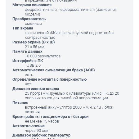
в пределах 3% от показаний
Материал основания
ферромагнитный, неферромагнитный (зависит от
модели)
Преобразователь
сменный
Тип экрана
графический ЖКИ с регулируемой подсветкой и
контрастностью
Размер экрана (В х Ш)
21 х 56 мм
Память данных
10 000 результатов
Интерфейс с ПК
USB 2.0
Автоматическая сигнализация брака (АСБ)
есть
Определение контакта с поверхностью
нет
Дополнительные шкалы
25 программируемых с клавиатуры или с ПК, до 20
опорных точек для линейной аппроксимации
Питание
встроенный аккумулятор 2000 мА/ч, 2.4В / блок
питания
Время работы толщиномера от батареи
не менее 15 часов
Автоотключение
через 90 сек
Диапазон рабочих температур