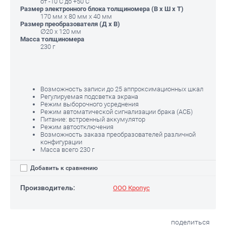
от -10 C до +50 C
Размер электронного блока толщиномера (В x Ш x Т)
170 мм x 80 мм x 40 мм
Размер преобразователя (Д х В)
∅20 x 120 мм
Масса толщиномера
230 г
Возможность записи до 25 аппроксимационных шкал
Регулируемая подсветка экрана
Режим выборочного усреднения
Режим автоматической сигнализации брака (АСБ)
Питание: встроенный аккумулятор
Режим автоотключения
Возможность заказа преобразователей различной
конфигурации
Масса всего 230 г
Добавить к сравнению
Производитель:
ООО Кропус
поделиться