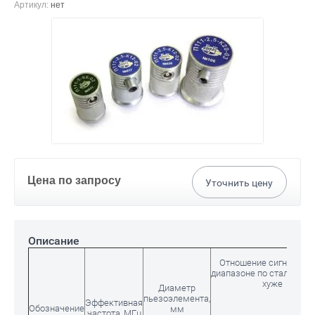
Артикул:
нет
Цена по запросу
Уточнить цену
Описание
Отношение сигнал/шу
диапазоне по стали 40Х1
хуже
Диаметр
пьезоэлемента,
Эффективная
Обозначение
мм
частота, МГц