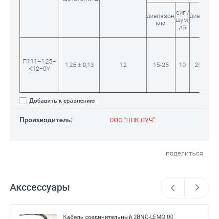
сиг./
диапазон,
диапазон,
шум,
мм
мм
дБ
П111–1,25–
1,25 ± 0,13
12
15-25
10
25-180
К12–0Y
Добавить к сравнению
Производитель:
ООО "НПК ЛУЧ"
поделиться
Акссессуары
Кабель соединительный 2BNC-LEMO 00