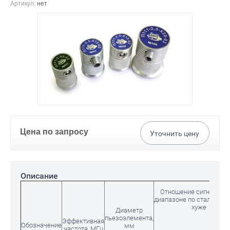
Артикул:
нет
Цена по запросу
Уточнить цену
Описание
Отношение сигнал/шу
диапазоне по стали 40Х1
хуже
Диаметр
пьезоэлемента,
Эффективная
Обозначение
мм
частота, МГц