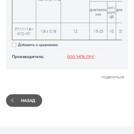
сиг./
диапазон,
диапазон,
шум,
мм
мм
дБ
П111–1,8–
1,8 ± 0,18
12
15-25
10
25-180
К12–0Y
Добавить к сравнению
Производитель:
ООО "НПК ЛУЧ"
поделиться
НАЗАД