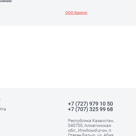
внению
ООО Кропус
ь
+7 (727) 979 10 50
+7 (707) 325 99 68
йта
Республика Казахстан,
040700, Алматинская
обл., Илийский р-он, п.
Отеген Батыр, ул. Абая