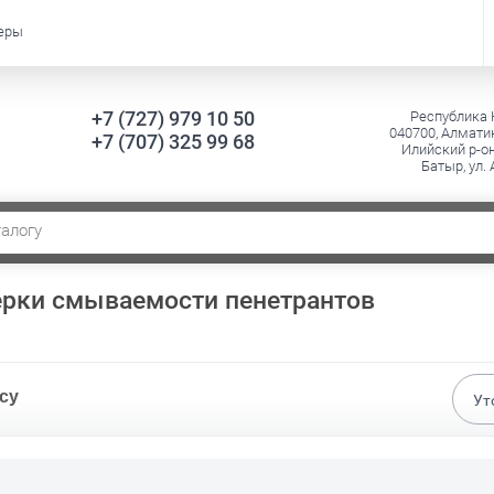
еры
+7 (727) 979 10 50
Республика 
040700, Алматин
+7 (707) 325 99 68
Илийский р-он
Батыр, ул.
ерки смываемости пенетрантов
су
Ут