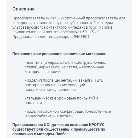
Описание
Преобразователь IN-50S - укороченный преобразователь для
измерения твердости внутри труб и полостей методом
ультразвукового контактного импеданса (UCI). Усилие,
прилагаемое на индентор составляет 50Н (5 кг).
Предназначен для твердомеров ИНАТЕСТ
Позволяет контролировать различные материалы:
- все типы углеродистых и конструкционных
сталей, нержавеющие стали, жаропрочные
материалы и прочие;
- изделия после цементации, закалки ТВЧ,
азотирования и прочих операций
поверхностного упрочнения;
- гальванические хромовые покрытий и
наплавки;
- изделия сложной конфигураци, тонкостенные
и малогабаритные детали;
При применении UCI датчиков компании КРОПУС
существует ряд существенных преимуществ по
сравнению с методом Лииба: