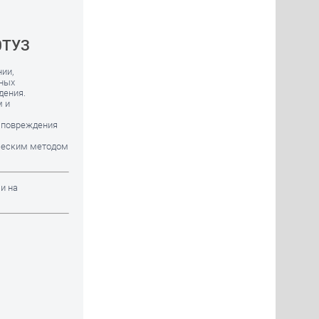
0ТУЗ
ии,
дных
дения.
м и
 повреждения
ическим методом
и на