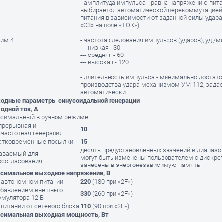
- амплитуда импульса - равна напряжению пита
выбирается автоматической перекоммутацией
питания в зависимости от заданной силы удара 
«С3» на поле «ТОК»)
им 4
- частота следования импульсов (ударов), уд./ми
--- низкая - 30
--- средняя - 60
--- высокая - 120
- длительность импульса - минимально достато
производства удара механизмом УМ-112, зада
автоматически
одные параметры синусоидальной генерации
одной ток, А
симальный в ручном режиме:
епрерывная и
10
хчастотная генерация
ратковременные посылки
15
десять предустановленных значений в диапазоне
аваемый для
могут быть изменены пользователем с дискрет
осогласования
занесены в энергонезависимую память
симальное выходное напряжение, В
 автономном питании
220
(180 при «2F»)
обавлением внешнего
330
(260 при «2F»)
умулятора 12 В
 питании от сетевого блока
110
(90 при «2F»)
симальная выходная мощность, Вт