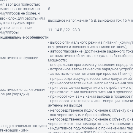
мя зарядки полностью
ряженных автономных
8
умуляторов не более, ч
евой блок для работы или
выходное напряжение 15 В, выходной ток 15 А 
ядки аккумуляторов
устимые внешние
11...14 В / 22...28 В
умуляторы
кциональные особенности
- выбор оптимального режима питания (комму
внутренних и внешнего источников питания);
- автосогласование (достижение заданного тока
- автоматический «интеллектуальный» выбор 
оматические функции
мощности;
- специальная программа управления передаю
- встроенное автоматическое зарядное устройс
- автоотключение питания при простое (1 мин.)
- при разряде аккумуляторов ниже допустимой
- при несоответствии внешнего напряжения ре
- при превышении допустимого потребляемого 
оматические выключения
- при отключении внешнего питания в процессе
ерации (зарядки)
- при коротком замыкании выхода в процессе г
- при несоответствии режима генерации налич
антенны на выходе
- непосредственное подключение к объекту с 
тока через жилу или броню кабеля;
- непосредственное подключение к объекту с «
через землю» при помощи штыря – «заземлите
ы подключаемых нагрузок
- индуктивное подключение с применением п
 генерации «SIN»
антенны на частоте 8192 Гц (выбирается автом