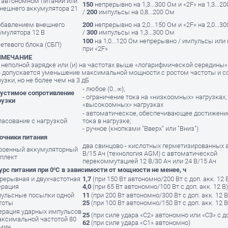
 автономном питании или
150
непрерывно на 1,3...300 Ом и «2F» на 1,3...2
внешнего аккумулятора 21
/
200
импульсы на 0,8...200 Ом
обавлением внешнего
200
непрерывно на 2,0...150 Ом и «2F» на 2,0...3
умулятора 12 В
/
300
импульсы на 1,3...300 Ом
100
на 1,0...120 Ом непрерывно / импульсы или н
сетевого блока (СБП)
при «2F»
ИМЕЧАНИЕ
 неполной зарядке или (и) на частотах выше «логарифмической середины» 
) допускается уменьшение максимальной мощности с ростом частоты и с
рузки, но не более чем на 3 дБ
- любое (0…∞);
устимое сопротивление
- ограничение тока на «низкоомных» нагрузках,
рузки
«высокоомных» нагрузках
- автоматическое, обеспечивающее достижени
ласование с нагрузкой
тока в нагрузке;
- ручное (кнопками "Вверх" или "Вниз")
очники питания
два свинцово - кислотных герметизированных 
роенный аккумуляторный
В/15 Ач (технология AGM) с автоматической
плект
перекоммутацией 12 В/30 Ач или 24 В/15 Ач
урс питания при 0ºС в зависимости от мощности не менее, ч
рерывная и двухчастотная
1,7
(при 150 Вт автономно/200 Вт с доп. акк. 12 
ерация
4,0
(при 65 Вт автономно/100 Вт с доп. акк. 12 В)
ульсные посылки одной
11
(при 200 Вт автономно/300 Вт с доп. акк. 12 В
тоты
25
(при 100 Вт автономно/150 Вт с доп. акк. 12 В
ерация ударных импульсов
25
(при силе удара «С2» автономно или «С3» с до
аксимальной частотой 80
62
(при силе удара «С1» автономно)
мин.