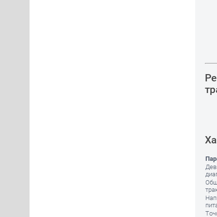
Ре
тр
Ха
Пар
Дев
диа
Общ
трак
Нап
пит
Точ