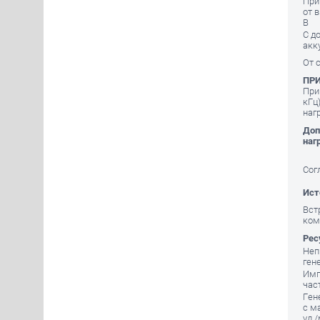
При
от 
В
С д
акк
От 
ПР
При
кГц
наг
Доп
наг
Сог
Ист
Вст
ком
Рес
Неп
ген
Имп
час
Ген
с м
уд./