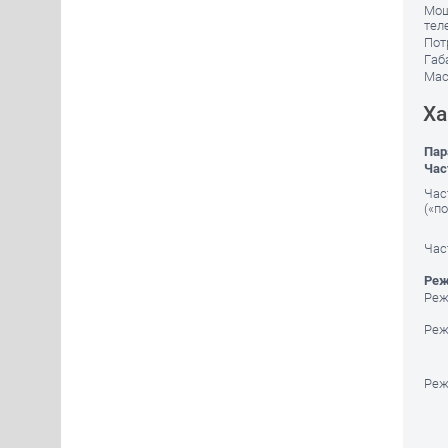
Мощ
тел
Пот
Габ
Масс
Ха
Пар
Час
Част
(«п
Час
Реж
Реж
Реж
Реж