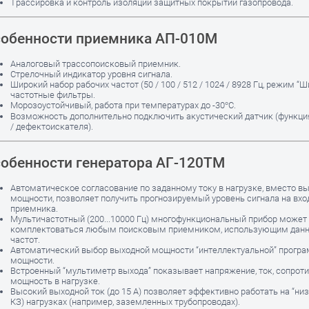
Трассировка и контроль изоляции защитных покрытий газопровода.
обенности приемника АП-010М
Аналоговый трассопоисковый приемник.
Стрелочный индикатор уровня сигнала.
Широкий набор рабочих частот (50 / 100 / 512 / 1024 / 8928 Гц, режим “Ш
частотные фильтры.
Морозоустойчивый, работа при температурах до -30°С.
Возможность дополнительно подключить акустический датчик (функци
/ дефектоискателя).
обенности генератора АГ-120ТМ
Автоматическое согласование по заданному току в нагрузке, вместо в
мощности, позволяет получить прогнозируемый уровень сигнала на вхо
приемника.
Мультичастотный (200...10000 Гц) многофункциональный прибор может
комплектоваться любым поисковым приемником, использующим данн
частот.
Автоматический выбор выходной мощности “интеллектуальной” прогр
мощности.
Встроенный “мультиметр выхода” показывает напряжение, ток, сопроти
мощность в нагрузке.
Высокий выходной ток (до 15 А) позволяет эффективно работать на “ни
КЗ) нагрузках (например, заземленных трубопроводах).