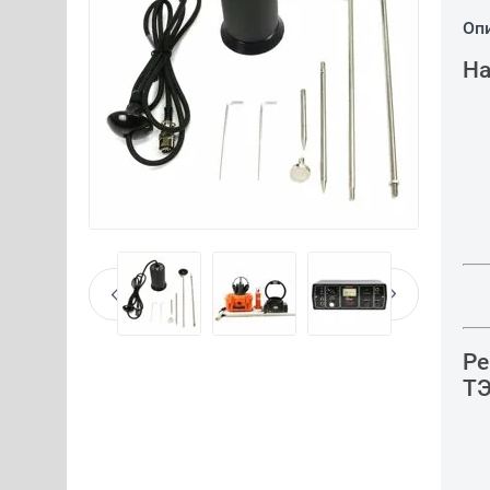
Оп
На
Ре
ТЭ