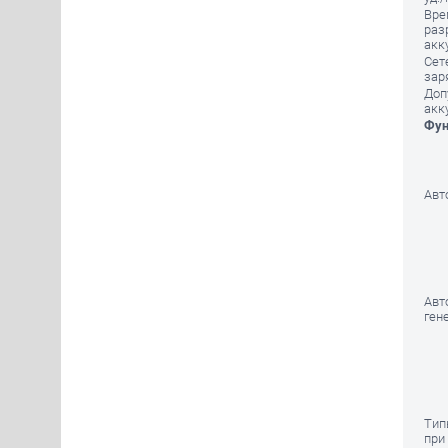
Вре
раз
акк
Сет
зар
Доп
акк
Фун
Авт
Авт
ген
Тип
при