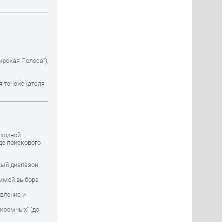
ирокая Полоса”),
я течеискателя
ыходной
де поискового
ый диапазон
аммой выбора
вление и
зкоомных” (до