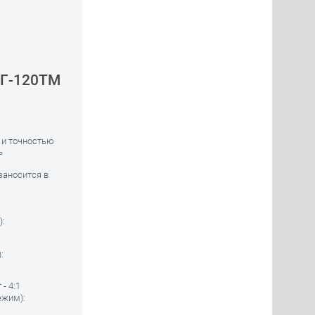
АГ-120ТМ
 и точностью
ь
заносится в
):
:
- 4:1
ежим):