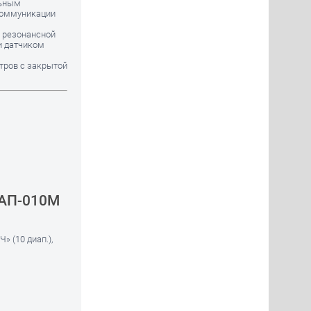
льным
коммуникации
с резонансной
и датчиком
тров с закрытой
 АП-010М
Ч» (10 диап.),