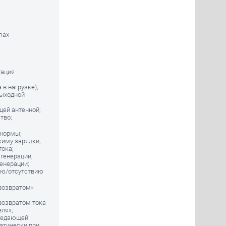
max
тация
 в нагрузке);
выходной
щей антенной;
тво;
 нормы;
жиму зарядки;
тока;
 генерации;
енерации;
ию/отсутствию
«возвратом»
возвратом тока
ля»;
ередающей
атически при