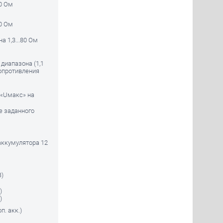
00 Ом
00 Ом
а 1,3...80 Ом
диапазона (1,1
опротивления
 «Uмакс» на
е заданного
аккумулятора 12
В)
)
)
п. акк.)