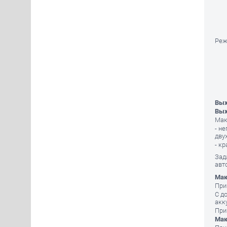
Реж
Вых
Вых
Мак
- н
дву
- к
Зад
авт
Мак
При
С д
акк
При
Мак