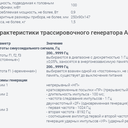
ность, подводимая к головным
100
ефонам, мВт
ребляемая мощность, не более, Вт
0,9
аритные размеры прибора, не более, мм
250х90х147
а, не более, кг
1,5
рактеристики трассировочного генератора 
аметр
Значение
тоты синусоидального сигнала, Гц
200…9999 Гц
оты f1, f2, f3
выбираются в диапазоне с дискретностью 1 Гц
остоянные»)
±0,05%, заносятся в энергонезависимую памят
200…9999 Гц
тота f1 («временная»)
выбирается взамен одной из «постоянных», не 
память, существует до выключения питания
имы генерации
им 1
непрерывный «НП»
кратковременные посылки «ПР» (прерывистый
им 2
- длительность импульса - 100 мс;
- частота следования импульсов - 1 Гц
двухчастотный «2F» (одновременная генерация)
- первая частота - 1024 Гц;
им 3
- вторая частота - 8192 Гц;
- соотношение амплитуд первой и второй частот 
генерация ударных импульсов «УР» (ударный р