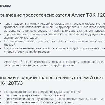
исание
значение трассотечеискателя Атлет ТЭК-12
Поиск подземных коммуникаций (силовые и сигнальные кабельные лин
армированные оптоволоконные линии, трубопроводы из электропрово
материалов), а также определения глубины их залегания и мест повреж
Определение местоположения силовых кабельных линий индукционны
акустическим методами.
Трассировка с высокой дальностью и высокоэффективный поиск мест
кабелей.
Трассировка неметаллических и металлических трубопроводов акуст
и поиск утечек из трубопроводов.
Морозоустойчивый комплект с мощным генератором, решающий задач
металлических и неметаллических трубопроводах.
шаемые задачи трассотечеискателем Атлет
К-120ТУЗ
Трассировка кабеля и определение глубины залегания.
Поиск места повреждения силового кабеля.
Поиск металлических трубопроводов и определение глубины залегания.
Поиск мест пересечения трубопроводов и кабеля.