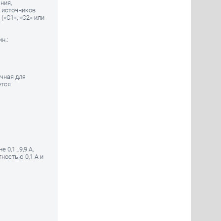
ния,
 источников
(«С1», «С2» или
н.:
чная для
ется
 0,1…9,9 А,
ностью 0,1 А и