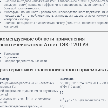
Высокое выходное напряжение (220 В автономное / 330 В с дополните
аккумулятором) позволяет эффективно трассировать “высокоомные” 
большой протяженности.
Многофункциональность: работа без непосредственного подключения 
передающей антенной, индуктивными клещами, ударным механизмом 
контроля изоляции.
Возможность работы в дождливую погоду (вкл./откл.; просмотр параме
крышкой).
комендуемые области применения
ассотечеискателя Атлет ТЭК-120ТУЗ
Теплосети.
Водоканал.
Газораспределительные сети
рактеристики трассопоискового приемника
аметр
Значение
ять режимов работы на 26 частотных
50, 100, 512, 1024, 8928, «ШП», «ФН
пазонах, Гц
«ПФ» (10 диап.)
ий коэффициент усиления по звуковому
35
ту, дБ
ряжение питания, В (тип элементов
+1
9
6 х 1,5 В (батареи типа “С”)
-2,5
ания)
ность определения трассы, м
±0,3