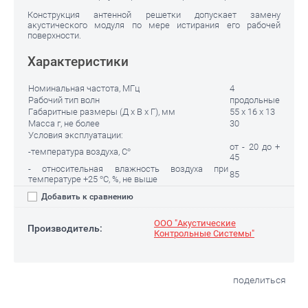
Конструкция антенной решетки допускает замену
акустического модуля по мере истирания его рабочей
поверхности.
Характеристики
Номинальная частота, МГц
4
Рабочий тип волн
продольные
Габаритные размеры (Д х В х Г), мм
55 х 16 х 13
Масса г, не более
30
Условия эксплуатации:
от - 20 до +
-температура воздуха, С°
45
- относительная влажность воздуха при
85
температуре +25 °С, %, не выше
Добавить к сравнению
ООО "Акустические
Производитель:
Контрольные Системы"
поделиться