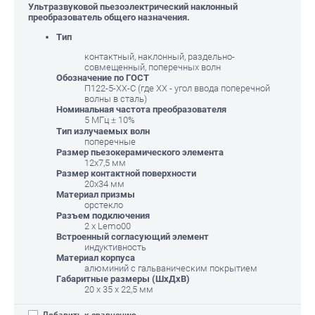
Ультразвуковой пьезоэлектрический наклонный
преобразователь общего назначения.
Тип
контактный, наклонный, раздельно-
совмещенный, поперечных волн
Обозначение по ГОСТ
П122-5-ХХ-С (где XX - угол ввода поперечной
волны в сталь)
Номинальная частота преобразователя
5 МГц ± 10%
Тип излучаемых волн
поперечные
Размер пьезокерамического элемента
12х7,5 мм
Размер контактной поверхности
20х34 мм
Материал призмы
орстекло
Разъем подключения
2 х Lemo00
Встроенный согласующий элемент
индуктивность
Материал корпуса
алюминий с гальваническим покрытием
Габаритные размеры (ШхДхВ)
20 х 35 х 22,5 мм