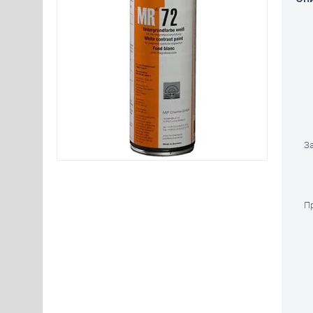
Зак
При