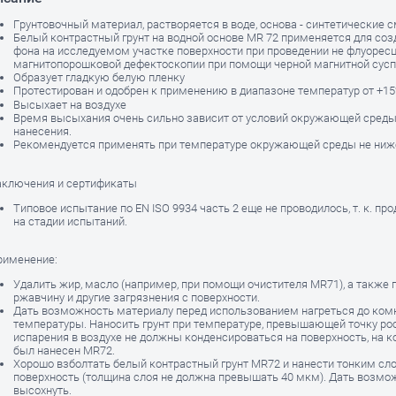
Грунтовочный материал, растворяется в воде, основа - синтетические 
Белый контрастный грунт на водной основе MR 72 применяется для соз
фона на исследуемом участке поверхности при проведении не флуорес
магнитопорошковой дефектоскопии при помощи черной магнитной сус
Образует гладкую белую пленку
Протестирован и одобрен к применению в диапазоне температур от +15°
Высыхает на воздухе
Время высыхания очень сильно зависит от условий окружающей среды
нанесения.
Рекомендуется применять при температуре окружающей среды не ниже
лючения и сертификаты
Типовое испытание по EN ISO 9934 часть 2 еще не проводилось, т. к. пр
на стадии испытаний.
менение:
Удалить жир, масло (например, при помощи очистителя MR71), а также г
ржавчину и другие загрязнения с поверхности.
Дать возможность материалу перед использованием нагреться до ком
температуры. Наносить грунт при температуре, превышающей точку росы
испарения в воздухе не должны конденсироваться на поверхность, на 
был нанесен MR72.
Хорошо взболтать белый контрастный грунт MR72 и нанести тонким сл
поверхность (толщина слоя не должна превышать 40 мкм). Дать возмо
высохнуть.