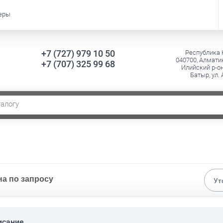
еры
+7 (727) 979 10 50
Республика 
040700, Алматин
+7 (707) 325 99 68
Илийский р-он
Батыр, ул.
на по запросу
Ут
исание