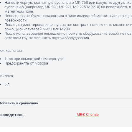
Нанести черную магнитную суспензию MR-76S или какую-то другую ма
суспензию (например, MR 220, MR 221, MR 225, MR210) на поверхность 
магнитном поле.
Несплошности будут проявляться в виде индикаций магнитных частиц н
поверхности.
После документирования результатов контроля поверхность можно очи
помощи очистителей MR71 или MR88.
После использования немедленно промыть оборудование водой, не поз
остаткам грунта засыхать внутри оборудования.
к хранения:
1 год при комнатной температуре
Предохранять от мороза
ковка:
5 л.
обавить к сравнению
изводитель:
MR® Chemie