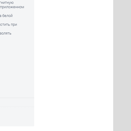
гнитную
в приложенном
а белой
стить при
волять