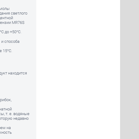
смолы
дания светлого
центной
пензии MR76S
С до +50°С.
 и способа
 15°С.
одукт находится
рибок,
натной
, т. е. водяные
которую недавно
оем на
жность