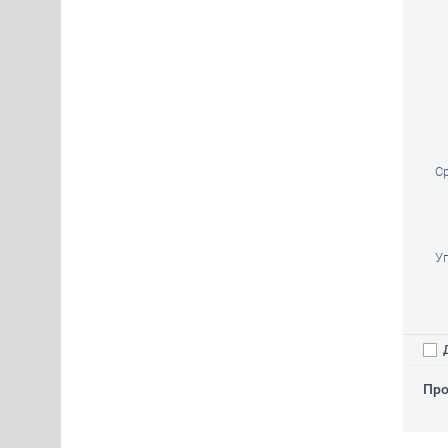
Сро
Упа
Д
Про