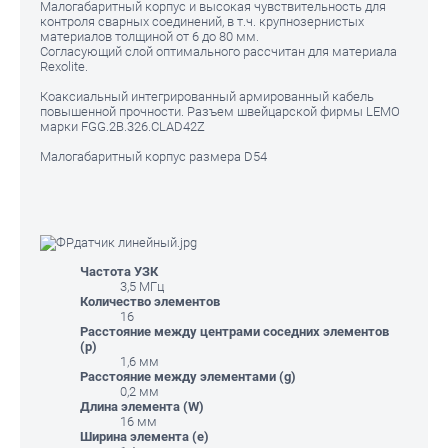
Малогабаритный корпус и высокая чувствительность для
контроля сварных соединений, в т.ч. крупнозернистых
материалов толщиной от 6 до 80 мм.
Согласующий слой оптимального раcсчитан для материала
Rexolite.
Коаксиальный интегрированный армированный кабель
повышенной прочности. Разъем швейцарской фирмы LEMO
марки FGG.2B.326.CLAD42Z
Малогабаритный корпус размера D54
Частота УЗК
3,5 МГц
Количество элементов
16
Расстояние между центрами соседних элементов
(р)
1,6 мм
Расстояние между элементами (g)
0,2 мм
Длина элемента (W)
16 мм
Ширина элемента (e)