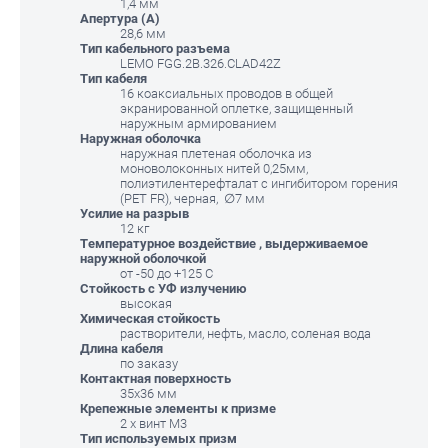
1,4 мм
Апертура (A)
28,6 мм
Тип кабельного разъема
LEMO FGG.2B.326.CLAD42Z
Тип кабеля
16 коаксиальных проводов в общей
экранированной оплетке, защищенный
наружным армированием
Наружная оболочка
наружная плетеная оболочка из
моноволоконных нитей 0,25мм,
полиэтилентерефталат с ингибитором горения
(PET FR), черная, ∅7 мм
Усилие на разрыв
12 кг
Температурное воздействие , выдерживаемое
наружной оболочкой
от -50 до +125 С
Стойкость с УФ излучению
высокая
Химическая стойкость
растворители, нефть, масло, соленая вода
Длина кабеля
по заказу
Контактная поверхность
35х36 мм
Крепежные элементы к призме
2 х винт М3
Тип используемых призм