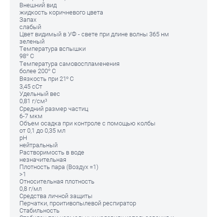
Внешний вид
жидкость коричневого цвета
Запах
слабый
Цвет видимый в УФ - свете при длине волны 365 нм
зеленый
Температура вспышки
98° С
Температура самовоспламенения
более 200° С
Вязкость при 21º С
3,45 сСт
Удельный вес
0,81 г/см³
Средний размер частиц
6-7 мкм
Объем осадка при контроле с помощью колбы
от 0,1 до 0,35 мл
рH
нейтральный
Растворимость в воде
незначительная
Плотность пара (Воздух =1)
>1
Относительная плотность
0,8 г/мл
Средства личной защиты
Перчатки, проитивопылевой респиратор
Стабильность