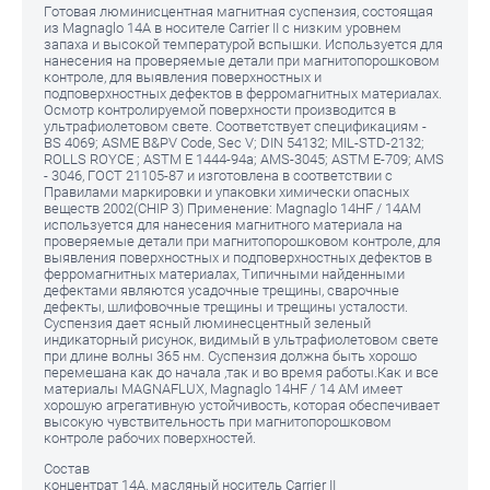
Готовая люминисцентная магнитная суспензия, состоящая
из Magnaglo 14А в носителе Carrier II с низким уровнем
запаха и высокой температурой вспышки. Используется для
нанесения на проверяемые детали при магнитопорошковом
контроле, для выявления поверхностных и
подповерхностных дефектов в ферромагнитных материалах.
Осмотр контролируемой поверхности производится в
ультрафиолетовом свете. Cоответствует спецификациям -
BS 4069; ASME B&PV Code, Sec V; DIN 54132; MIL-STD-2132;
ROLLS ROYCE ; ASTM E 1444-94a; AMS-3045; ASTM E-709; AMS
- 3046, ГОСТ 21105-87 и изготовлена в соответствии с
Правилами маркировки и упаковки химически опасных
веществ 2002(CHIP 3) Применение: Magnaglo 14HF / 14AM
используется для нанесения магнитного материала на
проверяемые детали при магнитопорошковом контроле, для
выявления поверхностных и подповерхностных дефектов в
ферромагнитных материалах, Типичными найденными
дефектами являются усадочные трещины, сварочные
дефекты, шлифовочные трещины и трещины усталости.
Суспензия дает ясный люминесцентный зеленый
индикаторный рисунок, видимый в ультрафиолетовом свете
при длине волны 365 нм. Суспензия должна быть хорошо
перемешана как до начала ,так и во время работы.Как и все
материалы MAGNAFLUX, Magnaglo 14HF / 14 AM имеет
хорошую агрегативную устойчивость, которая обеспечивает
высокую чувствительность при магнитопорошковом
контроле рабочих поверхностей.
Состав
концентрат 14A, масляный носитель Carrier II